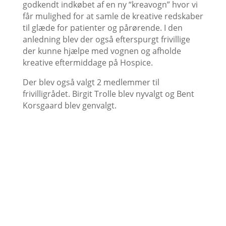
godkendt indkøbet af en ny “kreavogn” hvor vi
får mulighed for at samle de kreative redskaber
til glæde for patienter og pårørende. I den
anledning blev der også efterspurgt frivillige
der kunne hjælpe med vognen og afholde
kreative eftermiddage på Hospice.
Der blev også valgt 2 medlemmer til
frivilligrådet. Birgit Trolle blev nyvalgt og Bent
Korsgaard blev genvalgt.
Frivilligmødet blev efterfulgt af
Støtteforeningens julefrokost for de frivillige og
afsluttet med, at årets julegave fra Hospice
Vangen og mange tak for den fra alle frivillige til
hospicechef Betinna Rønnest.